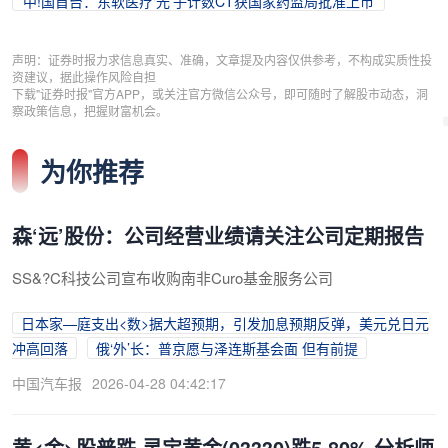
中!国首台：东软医疗‘光’子计数CT获国家药监局批准上市
声明：证券时报力求信息真实、准确，文章提及内容仅供参考，不构成实质性投
资建议，据此操作风险自担
下载"证券时报"官方APP，或关注官方微信公众号，即可随时了解股市动态，洞
察政策信息，把握财富机会。
为你推荐
森‘远’股份：公司经营业绩请关注公司定期报告
SS&?C科技公司宣布收购南非Curo基金服务公司
日本家—庭支出<数>据大超预期，引发加息预期反弹，美元兑日元
冲高回落
俄‘外’长：普京愿与泽连斯基会面 但有前提
中国汽车报
2026-04-28 04:42:17
黄<金>股普跌 灵宝黄金(03330)跌5.80% 分析师