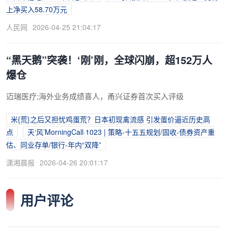
上净买入58.70万元
人民网
2026-04-25 21:04:17
“黑天鹅”突袭！‘刚’刚，全球闪崩，超152万人
爆仓
迈瑞医疗;海外业务成绩喜人，甬兴证券首次买入评级
米{荒}之后又担忧鸡蛋荒？日本初现禽流感 引发蛋价逼近历史高
点
天‘风’MorningCall·1023 | 策略-十五五规划/固收-债券资产重
估、同业存单/银行-年内“双降”
潇湘晨报
2026-04-26 20:01:17
用户评论