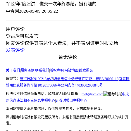
军谈‘年’度演讲：像交一次年终总结，挺有趣的
中青网
2026-05-09 20:35:22
用户评论
登录
后可以发言
网友评论仅供其表达个人看法，并不表明证券时报立场
发表评论
暂无评论
关于我们
|
服务条例
|
联系我们
|
版权声明
|
网站地图
|
线索提交
备案号：
粤ICP备09109218号-7
|
增值电信业务经营许可证：粤B2-20080118
|
互联网
新闻信息服务许可证10120170066
|
粤公网安备44030002008846号
违法和不良信息举报电话：0755-83514034 邮箱：
bwb@stcn.com
中央
网信办违法和不良信息举报中心
|
证券时报网举报中心
本网站提供之资料或信息，仅供投资者参考，不构成投资建议。
深圳证券时报社有限公司版权所有，未经书面授权禁止转载及各种形式的软件开
发。