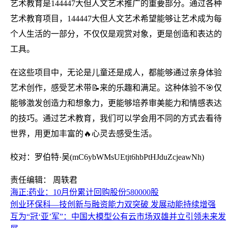
艺术教育是144447大但人文艺术推广的重要部分。通过各种
艺术教育项目，144447大但人文艺术希望能够让艺术成为每
个人生活的一部分，不仅仅是观赏对象，更是创造和表达的
工具。
在这些项目中，无论是儿童还是成人，都能够通过亲身体验
艺术创作，感受艺术带📝来的乐趣和满足。这种体验不🎯仅
能够激发创造力和想象力，更能够培养审美能力和情感表达
的技巧。通过艺术教育，我们可以学会用不同的方式去看待
世界，用更加丰富的🔥心灵去感受生活。
校对：罗伯特·吴(mC6ybWMsUEtjt6hbPtHJduZcjeawNh)
责任编辑： 周轶君
海正:药业：10月份累计回购股份580000股
创业环保科—技创新与融资能力双突破 发展动能持续增强
互为“冠‘亚’军”：中国大模型公有云市场双雄并立引领未来发