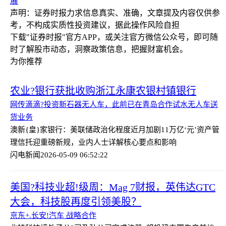
展
声明：证券时报力求信息真实、准确，文章提及内容仅供参
考，不构成实质性投资建议，据此操作风险自担
下载"证券时报"官方APP，或关注官方微信公众号，即可随
时了解股市动态，洞察政策信息，把握财富机会。
为你推荐
农业?银行获批收购浙江永康农银村镇银行
网传滴滴?投资新石器无人车，此前已在青岛合作试水无人车送
货业务
澳新{皇}家银行：美联储政治化程度近月加剧
11万亿‘元’资产管
理信托迎重磅新规，业内人士详解核心要点和影响
闪电新闻
2026-05-09 06:52:22
美国?科技业超!级周：Mag 7财报，英伟达GTC
大会，科技股再度引领美股？
京东+.长安!汽车 战略合作