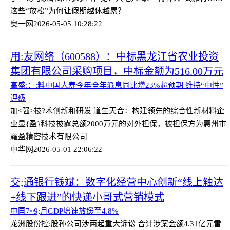
这些“放松”为何让假期越休越累？
奥一网
2026-05-05 10:28:22
用:友网络（600588）：中标黑龙江省农业投资
集团有限公司采购项目，中标金额为516.00万元
高盛:：:料中国人寿今年全年派息同比增23%超预期 维持“中性”
评级
加<强>技?术创新和研发 道生天合：构建领先的综合性新材料企
业
显{盈}科技披露总额2000万元的对外担保，被担保方为惠州市
耀盈精密技术有限公司
中华网
2026-05-01 22:06:22
交;通银行钱斌：数字化经营中心创新“线上触达
+线下跟进”的快递小哥式营销模式
中国7~9;月GDP增速放缓至4.8%
龙洲股份控:股孙公司涉两起重大诉讼 合计涉案金额4.31亿元
雷