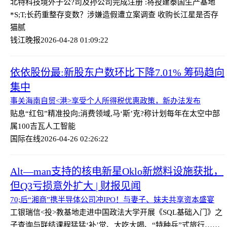
北特科技境外子公?司及孙公司完成注册 :将投建泰国生产基地
*S;T;长药重整存变数？涉嫌造假遭立案调查 收购长江星是否存
猫腻
钱江晚报
2026-04-28 01:09:22
依依股份最:新股东户数环比下降7.01% 筹码趋向
集中
事关海南自贸<港>享受个人所得税优惠政策，新办法发布
贴息“红包”精准投向;消费领域,
马‘斯’克?称计划每年在太空中部
属100吉瓦人工智能
国际在线
2026-04-26 02:26:22
Alt—man支持的核电新星Oklo新燃料设施获批，
但Q3亏损意外扩大 | 财报见闻
70;后“湘商”携半导体公司冲IPO！与妻子、妹夫共享资本盛宴
工银瑞信<投>教基地走进中国政法大学开展《SQL基础入门》之
子查询与联结课程
猛猛‘补’觉、大吃大喝、“特种兵”式旅行……